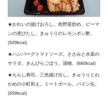
★かれいの揚げおろし。肉野菜炒め。ピーマ
ンの煮びたし。きゅうりのレモンポン酢。
(529kcal)
★ハンバーグトマトソーズ。ささみと水菜の
サラダ。きんぴらごぼう。漬物。(680kcal)
★ちらし寿司。三色揚げ出し。きゅうりとわ
かめの小町和え。ミートボール。パイン缶。
(659kcal)