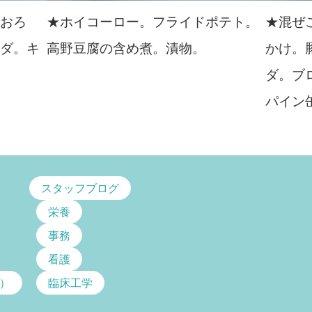
げおろ
★ホイコーロー。フライドポテト。
★混ぜ
ラダ。キ
高野豆腐の含め煮。漬物。
かけ。
ダ。ブ
パイン
スタッフブログ
栄養
事務
看護
）
臨床工学