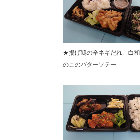
★揚げ鶏の辛ネギだれ。白
のこのバターソテー。