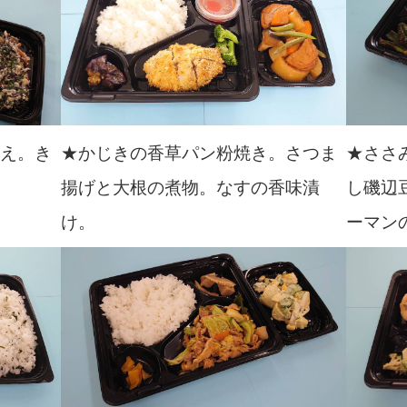
和え。き
★かじきの香草パン粉焼き。さつま
★ささ
揚げと大根の煮物。なすの香味漬
し磯辺
け。
ーマン