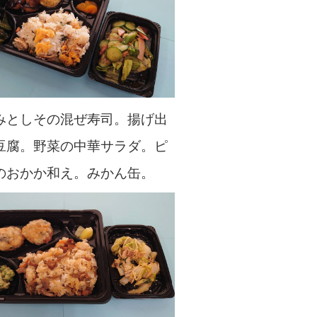
みとしその混ぜ寿司。揚げ出
豆腐。野菜の中華サラダ。ピ
のおかか和え。みかん缶。