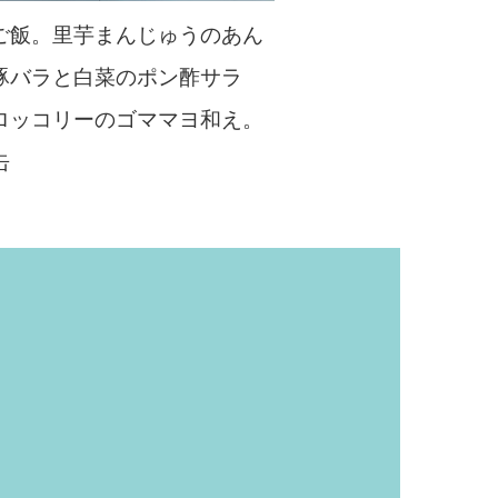
ご飯。里芋まんじゅうのあん
豚バラと白菜のポン酢サラ
ロッコリーのゴママヨ和え。
缶